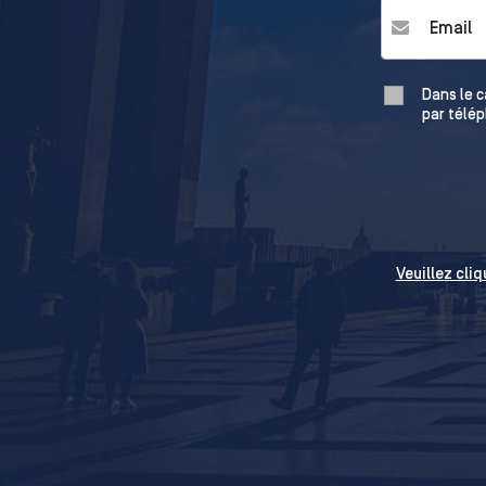
Email
*
Dans le c
par télép