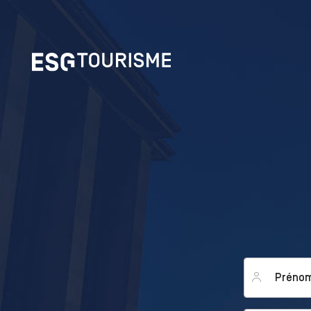
Prénom
*