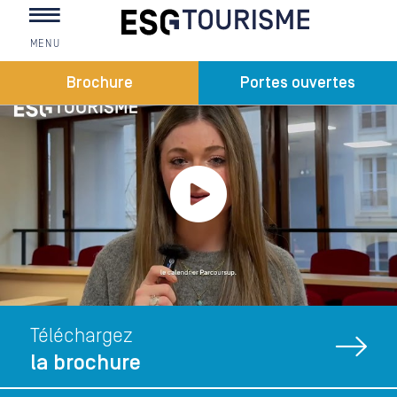
MENU
Vous êtes ici
Brochure
Portes ouvertes
Téléchargez
la brochure