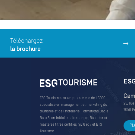
Téléchargez
la brochure
ESG
Camp
ESG Tourisme est un programme de l'ESGCI,
25, rue
spécialisé en management et marketing du
75011 P
tourisme et de l’hôtellerie. Formations Bac à
Bac+5, en initial ou alternance : Bachelor et
mastères titres certifiés niv 6 et 7 et BTS
Pl
Tourisme.