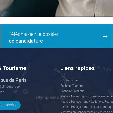
Téléchargez le dossier
de candidature
 Tourisme
Liens rapides
us de Paris
BTS Tourisme
Bachelor Tourisme
 Saint Ambroise
Bachelor Hôtellerie
aris
Mastère Marketing du tourisme événemen
Mastère Management Hôtellerie et Resta
an d’accès
Mastère Management de Sites Touristiqu
Mastères en Management et Marketing d