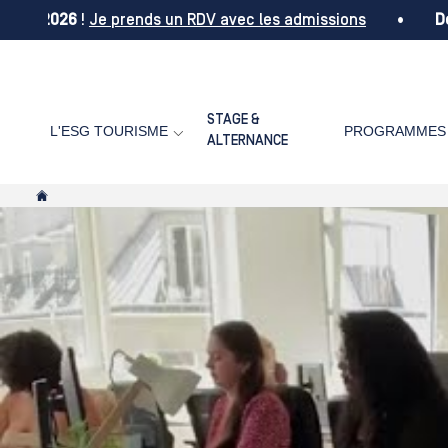
e 2026
!
Je prends un RDV avec les admissions
•
Découv
STAGE &
L'ESG TOURISME
PROGRAMMES
ALTERNANCE
Vous êtes ici