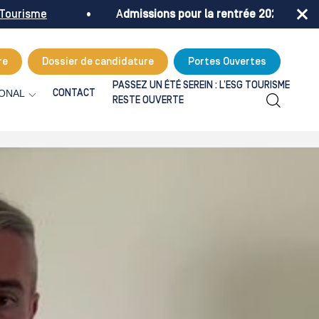
isme
• A
dmissions pour la rentrée 2026
!
Je prends 
re
Dossier de candidature
Portes Ouvertes
PASSEZ UN ÉTÉ SEREIN : L’ESG TOURISME
IONAL
CONTACT
RESTE OUVERTE
Formulaire de recherche