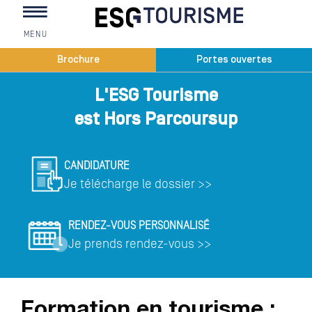
MENU
Vous êtes ici
Brochure
Portes ouvertes
L'ESG Tourisme
est Hors Parcoursup
CANDIDATURE
Je télécharge le dossier >>
RENDEZ-VOUS PERSONNALISÉ
Je prends rendez-vous >>
Formation en tourisme :