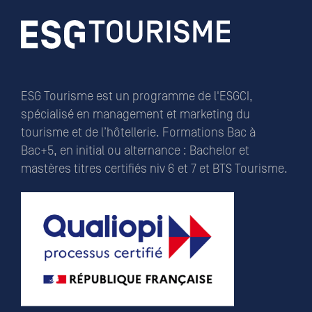
ESG Tourisme est un programme de l'ESGCI,
spécialisé en management et marketing du
tourisme et de l’hôtellerie. Formations Bac à
Bac+5, en initial ou alternance : Bachelor et
mastères titres certifiés niv 6 et 7 et BTS Tourisme.