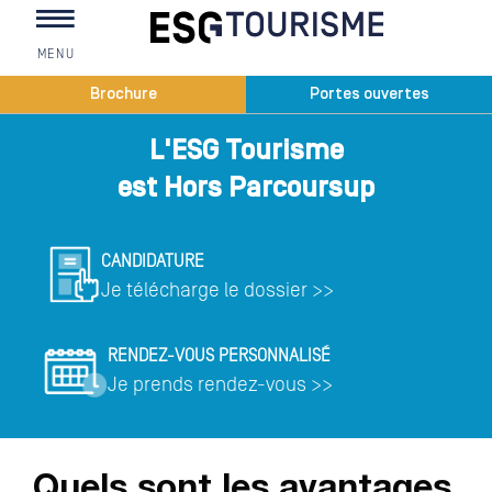
MENU
Vous êtes ici
Brochure
Portes ouvertes
L'ESG Tourisme
est Hors Parcoursup
CANDIDATURE
Je télécharge le dossier >>
RENDEZ-VOUS PERSONNALISÉ
Je prends rendez-vous >>
Quels sont les avantages