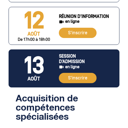
12
RÉUNION D’INFORMATION
en ligne
S'inscrire
AOÛT
De 17h00 à 18h00
13
SESSION
D’ADMISSION
en ligne
S'inscrire
AOÛT
Acquisition de
compétences
spécialisées