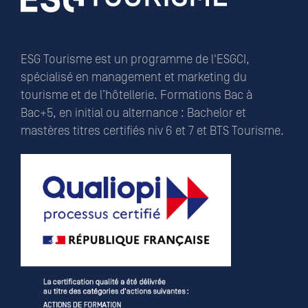
ESG Tourisme est un programme de l'ESGCI,
spécialisé en management et marketing du
tourisme et de l’hôtellerie. Formations Bac à
Bac+5, en initial ou alternance : Bachelor et
mastères titres certifiés niv 6 et 7 et BTS Tourisme.