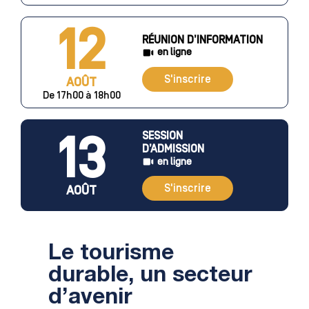
12
RÉUNION D’INFORMATION
en ligne
S'inscrire
AOÛT
De 17h00 à 18h00
13
SESSION
D’ADMISSION
en ligne
S'inscrire
AOÛT
Le tourisme
durable, un secteur
d’avenir