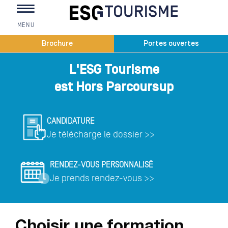
MENU
Vous êtes ici
Brochure
Portes ouvertes
L'ESG Tourisme
est Hors Parcoursup
CANDIDATURE
Je télécharge le dossier >>
RENDEZ-VOUS PERSONNALISÉ
Je prends rendez-vous >>
Choisir une formation